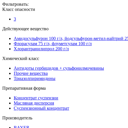
Фильтровать:
Класс опасности
3
Действующее вещество
Амидосульфурон 100 г/л, йодсульфурон-метил-найтрий 25 
Флорасулам 75 г/л, флуметсулам 100 г/л
Хлорантранилипрол 200 г/л
Химический класс
Антидоты гербицидов + сульфонилмочевины
Прочие вещества
Триазолпиримидины
Препаративная форма
Концентрат суспензии
Масляная дисперсия
Суспензионный концентрат
Производитель
BAYER