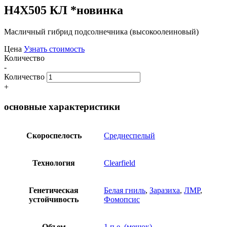
Н4Х505 КЛ *новинка
Масличный гибрид подсолнечника (высокоолеиновый)
Цена
Узнать стоимость
Количество
-
Количество
+
основные характеристики
Скороспелость
Среднеспелый
Технология
Clearfield
Генетическая
Белая гниль
,
Заразиха
,
ЛМР
,
устойчивость
Фомопсис
Объем
1 п.е. (мешок)